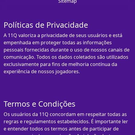
Sitemap
Políticas de Privacidade
A 11Q valoriza a privacidade de seus usuários e está
empenhada em proteger todas as informações
pessoais fornecidas durante o uso de nossos canais de
comunicação. Todos os dados coletados são utilizados
exclusivamente para fins de melhoria contínua da
experiência de nossos jogadores.
Termos e Condições
Os usuários da 11Q concordam em respeitar todas as
regras e regulamentos estabelecidos. É importante ler
e entender todos os termos antes de participar de