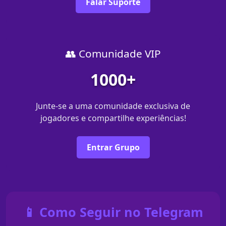
Falar Suporte
👥 Comunidade VIP
1000+
Junte-se a uma comunidade exclusiva de
jogadores e compartilhe experiências!
Entrar Grupo
📱 Como Seguir no Telegram