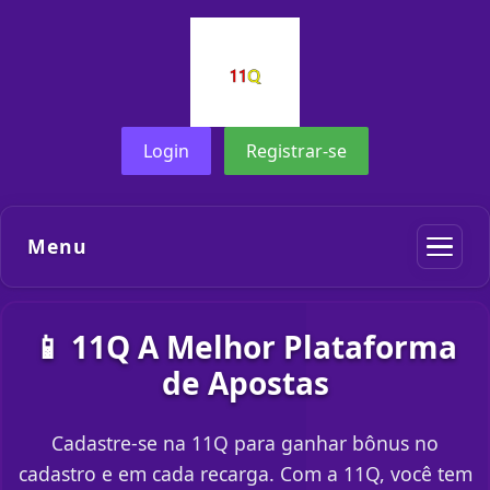
Login
Registrar-se
Menu
📱 11Q A Melhor Plataforma
de Apostas
Cadastre-se na 11Q para ganhar bônus no
cadastro e em cada recarga. Com a 11Q, você tem