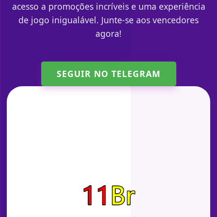
acesso a promoções incríveis e uma experiência
de jogo inigualável. Junte-se aos vencedores
agora!
SEGUIR NO TELEGRAM