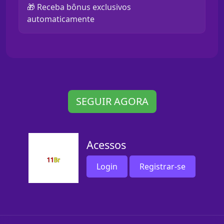
🎁 Receba bônus exclusivos
automaticamente
SEGUIR AGORA
Acessos
Login
Registrar-se