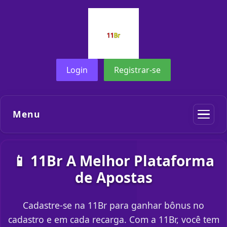
Login
Registrar-se
Menu
📱 11Br A Melhor Plataforma
de Apostas
Cadastre-se na 11Br para ganhar bônus no
cadastro e em cada recarga. Com a 11Br, você tem