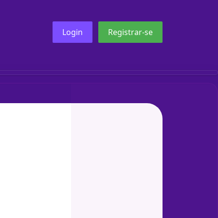
Login
Registrar-se