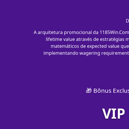
D
A arquitetura promocional da 1185Win.Com
lifetime value através de estratégias 
matemáticos de expected value que
implementando wagering requirements c
🎁 Bônus Exclu
VIP