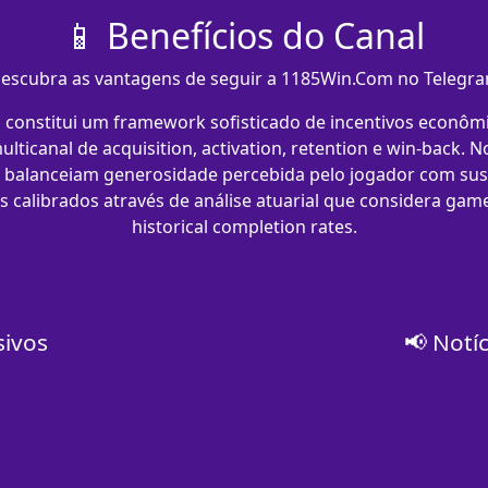
📱 Benefícios do Canal
escubra as vantagens de seguir a 1185Win.Com no Telegr
 constitui um framework sofisticado de incentivos econôm
multicanal de acquisition, activation, retention e win-bac
 balanceiam generosidade percebida pelo jogador com sust
alibrados através de análise atuarial que considera game c
historical completion rates.
sivos
📢 Notí