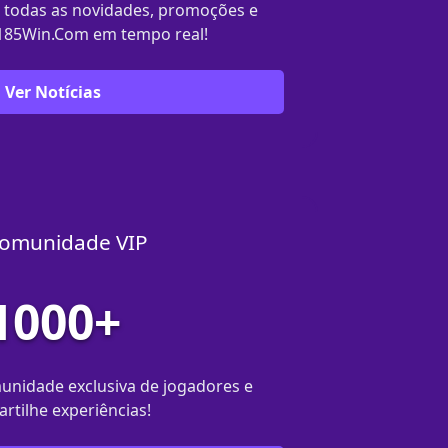
e todas as novidades, promoções e
185Win.Com em tempo real!
Ver Notícias
Comunidade VIP
1000+
unidade exclusiva de jogadores e
rtilhe experiências!