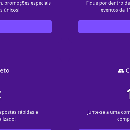
m, promoções especiais
Fique por dentro d
s únicos!
eventos da 1
reto
👥 
t
espostas rápidas e
Junte-se a uma com
lizado!
compa