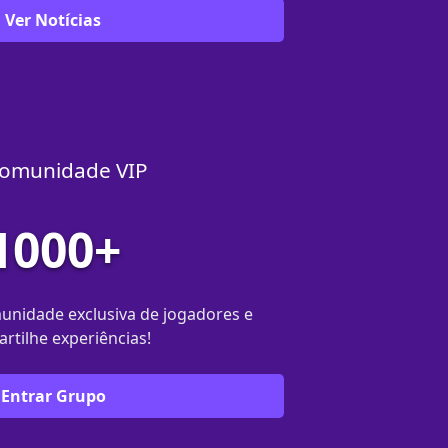
Ver Notícias
Comunidade VIP
1000+
unidade exclusiva de jogadores e
rtilhe experiências!
Entrar Grupo