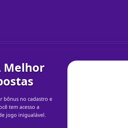
A Melhor
postas
r bônus no cadastro e
ocê tem acesso a
e jogo inigualável.