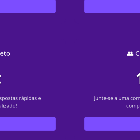
reto
👥 
t
espostas rápidas e
Junte-se a uma com
lizado!
compa
e