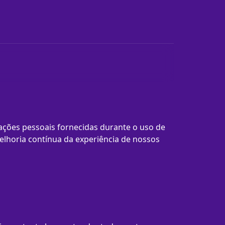
ações pessoais fornecidas durante o uso de
elhoria contínua da experiência de nossos