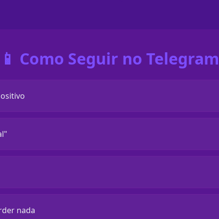
📱 Como Seguir no Telegram
ositivo
l"
erder nada